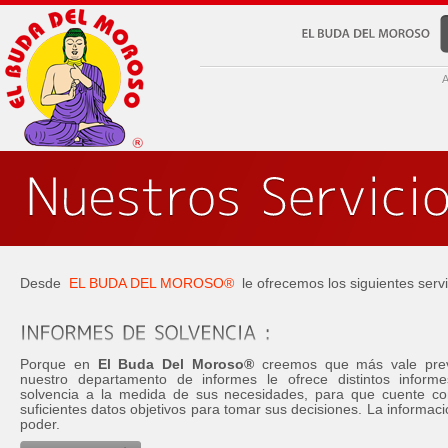
EL
BUDA
DEL
MOROSO
A
Desde
EL BUDA DEL MOROSO®
le ofrecemos los siguientes servi
Porque en
El Buda Del Moroso®
creemos que más vale prev
nuestro departamento de informes le ofrece distintos inform
solvencia a la medida de sus necesidades, para que cuente co
suficientes datos objetivos para tomar sus decisiones. La informac
poder.