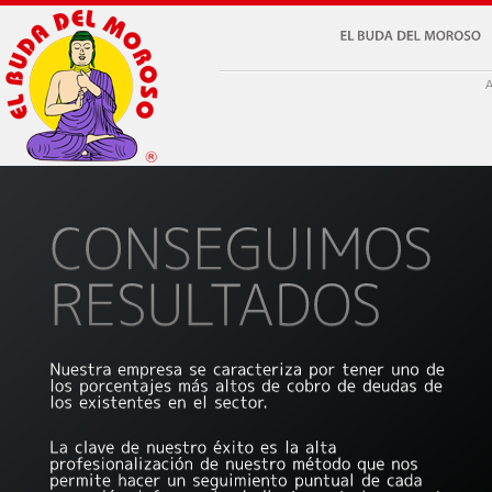
EL
BUDA
DEL
MOROSO
A