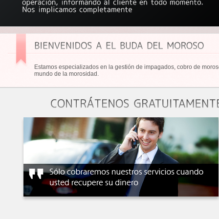
Estamos especializados en la gestión de impagados, cobro de morosos
mundo de la morosidad.
CONTRÁTENOS
GRAT